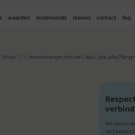
s
waarden
testimonials
nieuws
contact
faq
GET https:\/\/wienerberger.hro.be\/api\/job.php?lang=
Respec
verbind
We behandel
zelf behand