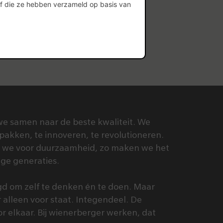
of die ze hebben verzameld op basis van
we samen naar de beste kwaliteit. We
pakken, te innoveren, te revolutioneren.
n we voor duurzaamheid, zo maken we het
ige generaties.
d om zelf te denken én te doen. Maar
r alleen voor staat. Integendeel. De
 elkaar. Bij wienerberger werken, dat