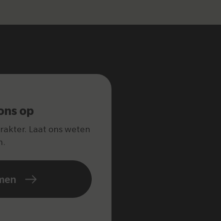
ons op
arakter. Laat ons weten
n.
men