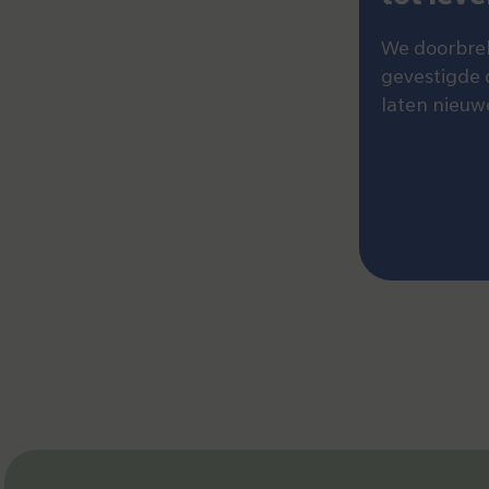
We doorbre
gevestigde
laten nieuw