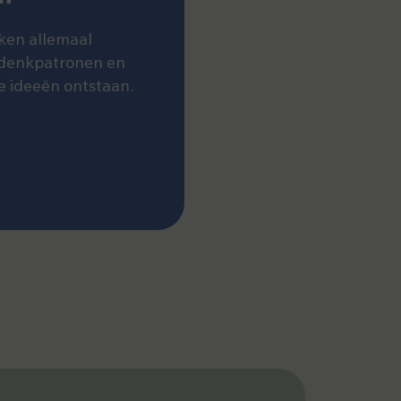
ken allemaal
 denkpatronen en
e ideeën ontstaan.