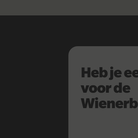
Heb je e
voor de
Wienerb