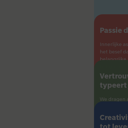
Passie dr
Innerlijke a
het besef d
belangrijke
het grotere
Vertro
typeert 
We dragen 
verantwoord
elkaar aan e
Creativi
tot lev