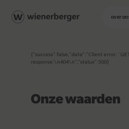
over on
{"success":false,"data":"Client error: `
response:\n404\n","status":500}
Onze waarden