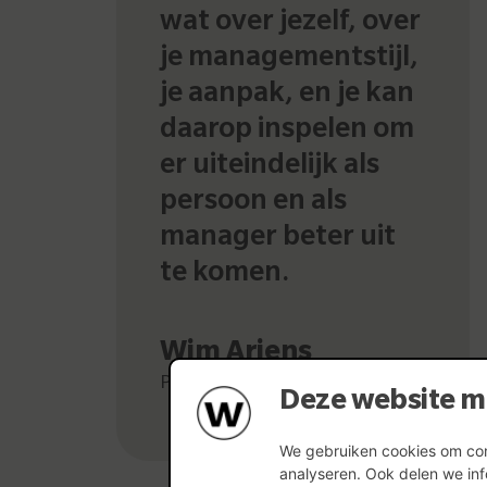
wat over jezelf, over
je managementstijl,
je aanpak, en je kan
daarop inspelen om
er uiteindelijk als
persoon en als
manager beter uit
te komen.
Wim Ariens
Plant Manager Beerse
Deze website m
We gebruiken cookies om cont
analyseren. Ook delen we inf