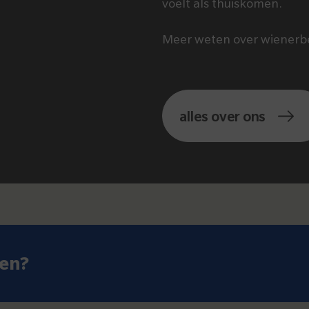
voelt als thuiskomen.
Meer weten over wienerb
alles over ons
len?