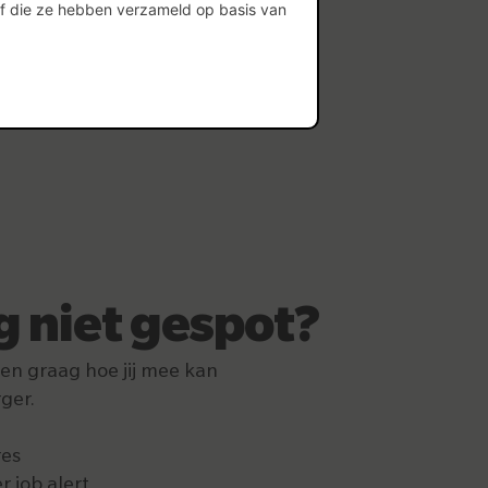
of die ze hebben verzameld op basis van
g niet gespot?
ken graag hoe jij mee kan
ger.
res
r job alert.