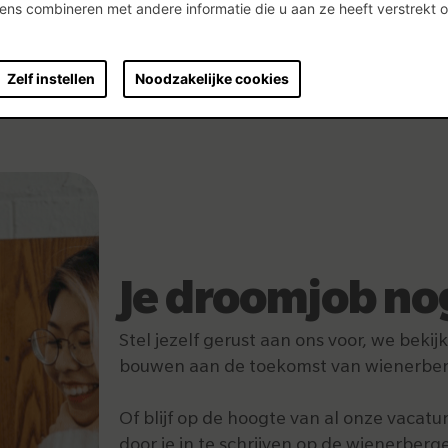
ns combineren met andere informatie die u aan ze heeft verstrekt 
.
Zelf instellen
Noodzakelijke cookies
Je droomjob no
Stel jezelf gerust aan ons voor, we bekij
bouwen aan de toekomst van wienerber
Of blijf op de hoogte van al onze vacatu
door je in te schrijven op de wienerberge