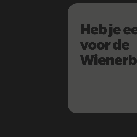
Heb je e
voor de
Wienerb