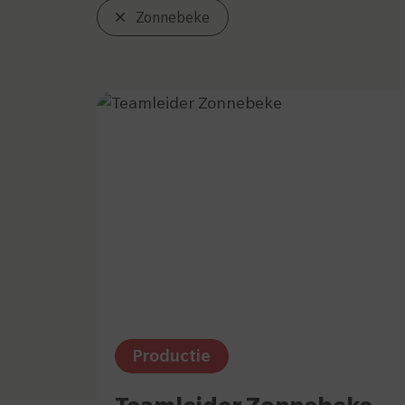
Zonnebeke
Oplettend
L
Productie