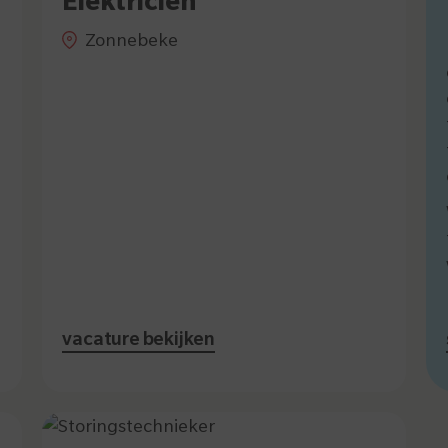
Elektricien
Zonnebeke
vacature bekijken