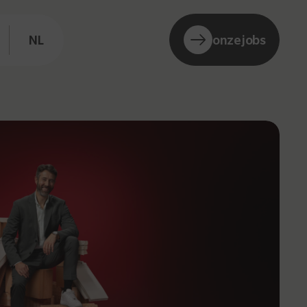
NL
onze jobs