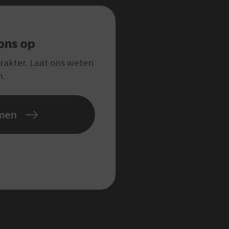
ons op
arakter. Laat ons weten
n.
men