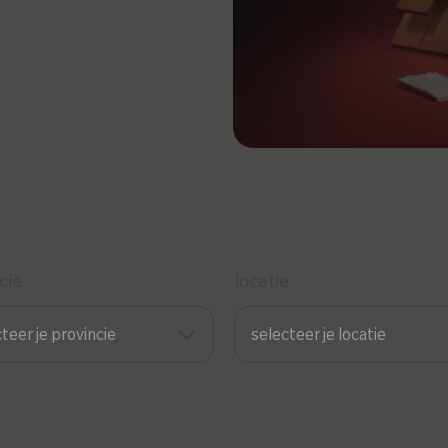
cie
locatie
teer je provincie
selecteer je locatie
Antwerpen
Zonnebeke
opslaan
opslaan
elgië