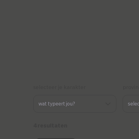
selecteer je karakter
provin
wat typeert jou?
selec
Duurzaam
opslaan
4 resultaten
Innovatief
B