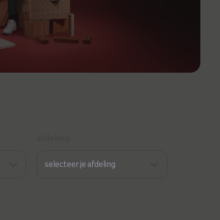
afdeling
selecteer je afdeling
Onderhoud
opslaan
Productie