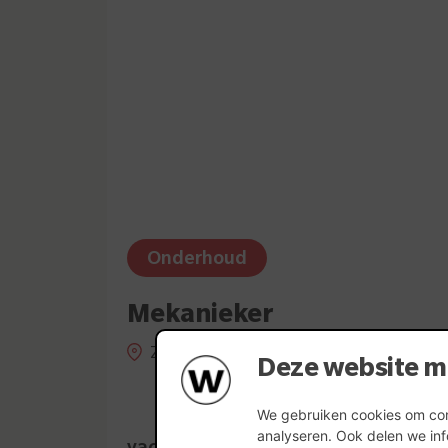
Onderhoud
Mekanieker
Zonnebeke
Deze website m
We gebruiken cookies om cont
analyseren. Ook delen we inf
vacature bekijken