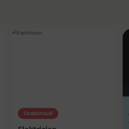
Limburg
uik
Luxemburg
Oost-Vlaanderen
West-Vlaanderen
Onderhoud